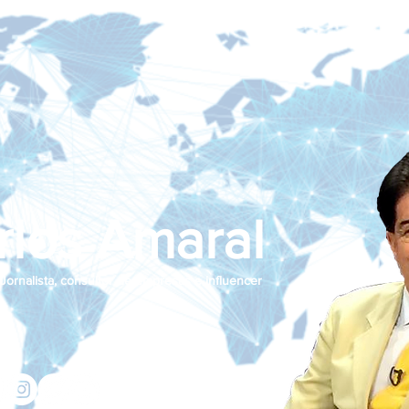
rlos Amaral
Jornalista, consultor de empresas e influencer
jcamaralnews