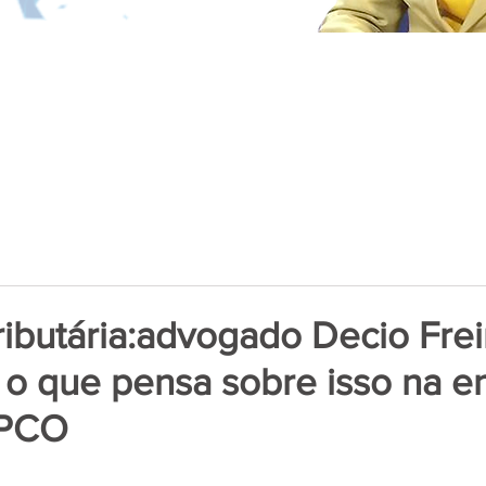
ibutária:advogado Decio Frei
o que pensa sobre isso na en
oPCO
de 5 estrelas.