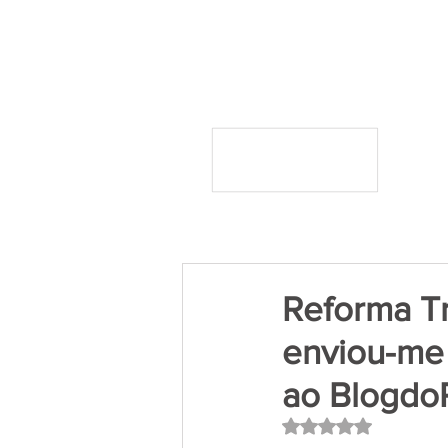
Reforma Tr
enviou-me 
ao Blogd
Avaliado com NaN 