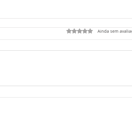
Avaliado com 0 de 5 est
Ainda sem avalia