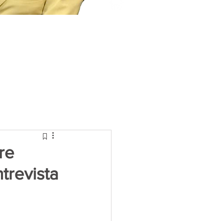
re
trevista