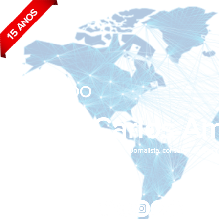
BLOG DO
João Carlos Am
Jornalista, consultor de empr
Siga nas redes sociais:
jcama