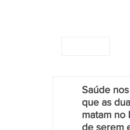
Saúde nos 
que as dua
matam no B
de serem e