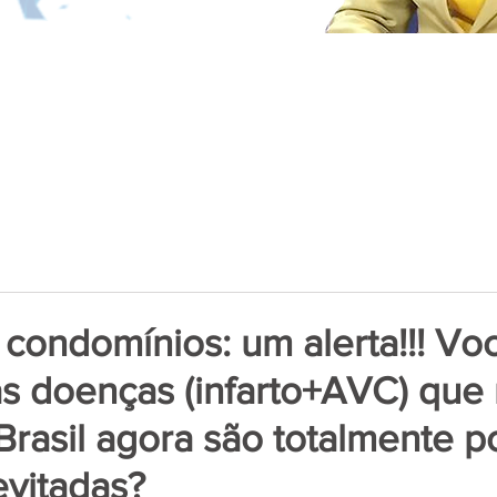
condomínios: um alerta!!! Vo
s doenças (infarto+AVC) que
rasil agora são totalmente p
vitadas?