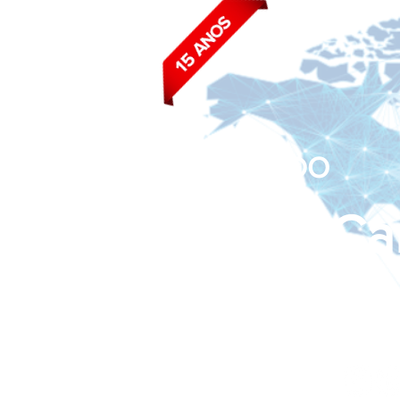
BLOG DO
João Ca
Siga nas redes sociais: