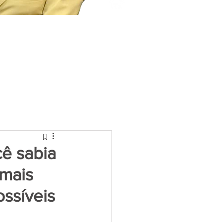
cê sabia
 mais
ossíveis