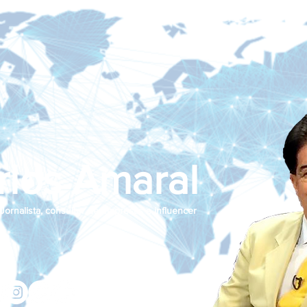
rlos Amaral
Jornalista, consultor de empresas e influencer
jcamaralnews