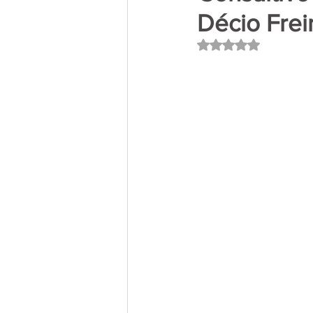
Décio Frei
Avaliado com NaN 