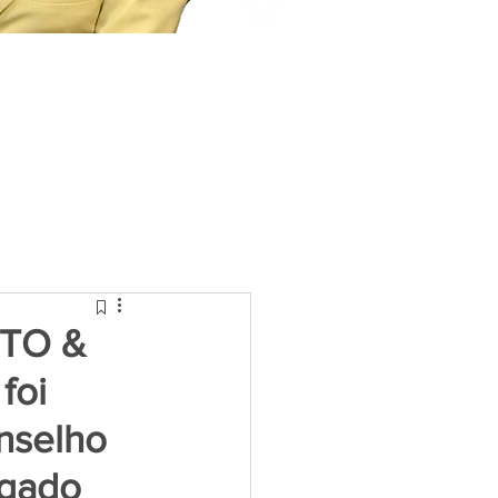
ITO &
foi
nselho
ogado