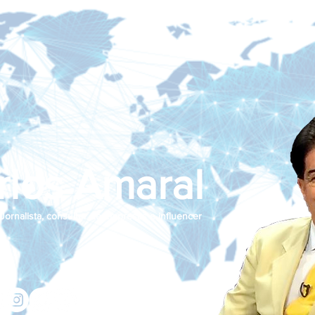
rlos Amaral
Jornalista, consultor de empresas e influencer
jcamaralnews