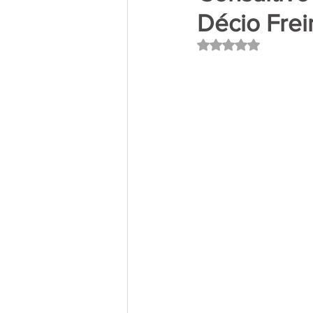
Décio Frei
Avaliado com NaN 