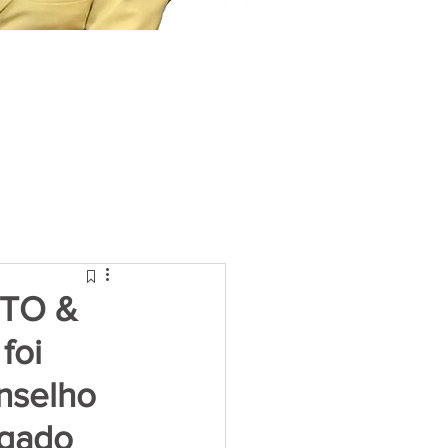
ITO &
foi
nselho
ogado