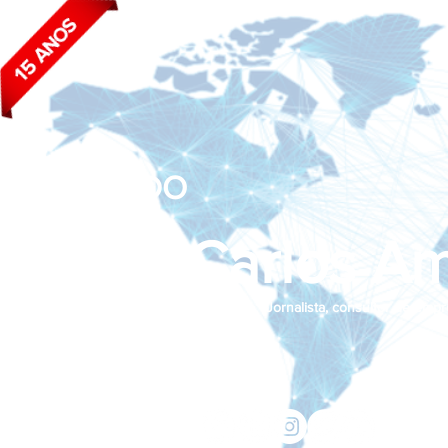
BLOG DO
João Carlos Am
Jornalista, consultor de empr
Siga nas redes sociais:
jcama