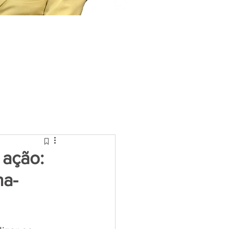
 ação:
ha-