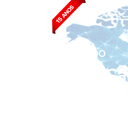
BLOG DO
João Ca
Siga nas redes sociais: