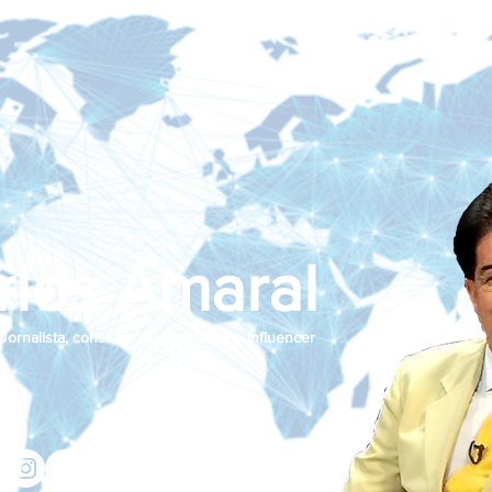
rlos Amaral
Jornalista, consultor de empresas e influencer
jcamaralnews