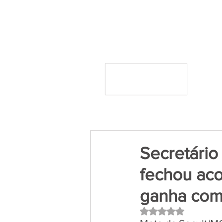
Secretári
fechou ac
ganha com
Avaliado com NaN 