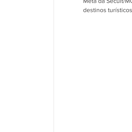
Meta da Secult/MG
destinos turístic