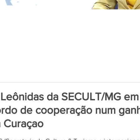
o Leônidas da SECULT/MG em
ordo de cooperação num gan
 Curaçao
de 5 estrelas.