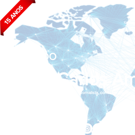
BLOG DO
João Carlos Am
Jornalista, consultor de empr
Siga nas redes sociais:
jcama