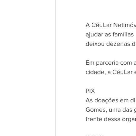
A CéuLar Netimóve
ajudar as famílias
deixou dezenas d
Em parceria com a
cidade, a CéuLar 
PIX
As doações em din
Gomes, uma das gr
frente dessa organ