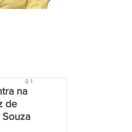
tra na
z de
a Souza