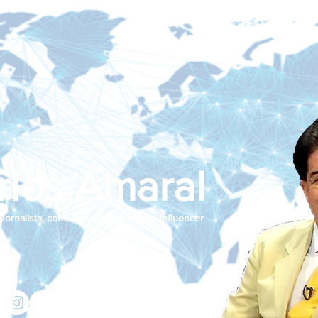
rlos Amaral
Jornalista, consultor de empresas e influencer
jcamaralnews