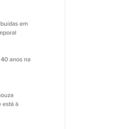
mbuídas em 
mporal 
 40 anos na 
Souza 
 está à 