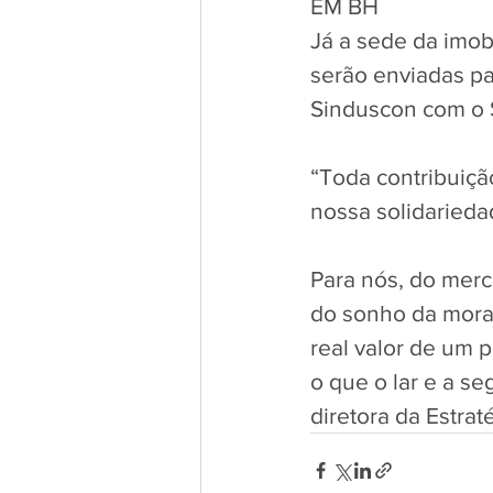
EM BH
Já a sede da imob
serão enviadas par
Sinduscon com o 
“Toda contribuiçã
nossa solidarieda
Para nós, do merc
do sonho da morad
real valor de um p
o que o lar e a se
diretora da Estra