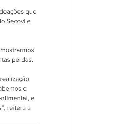
o doações que 
do Secovi e 
 mostrarmos 
tas perdas.  
realização 
sabemos o 
ntimental, e 
, reitera a 