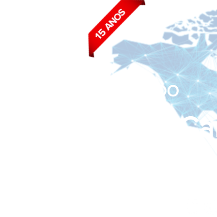
BLOG DO
João Ca
Siga nas redes sociais: