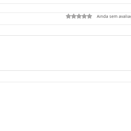
Avaliado com 0 de 5 est
Ainda sem avalia