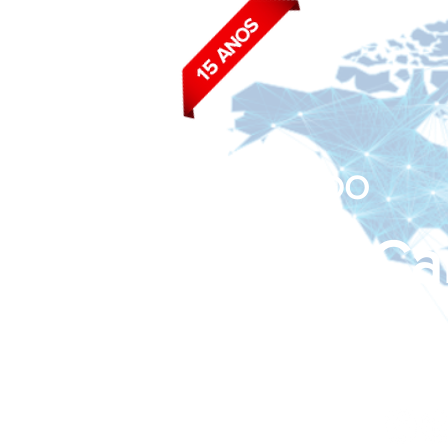
BLOG DO
João Ca
Siga nas redes sociais: