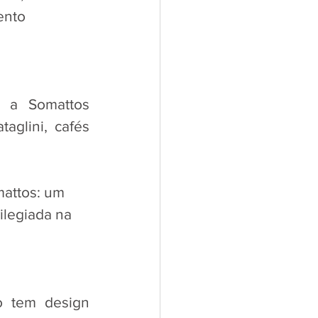
ento 
 a Somattos 
glini, cafés 
attos: um 
ilegiada na 
 tem design 