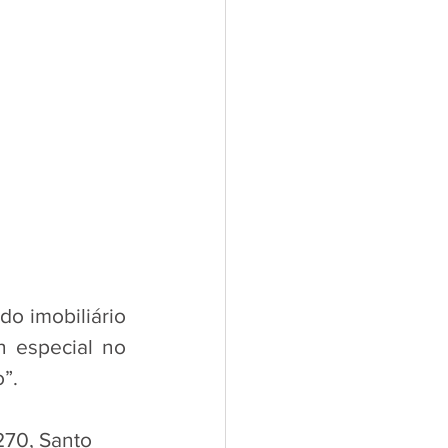
o imobiliário 
 especial no 
”. 
270, Santo 