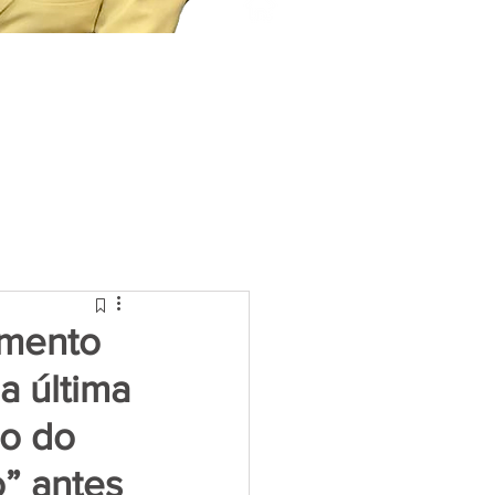
amento
a última
do do
” antes