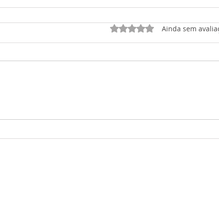
Avaliado com 0 de 5 est
Ainda sem avalia