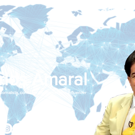
rlos Amaral
Jornalista, consultor de empresas e influencer
jcamaralnews