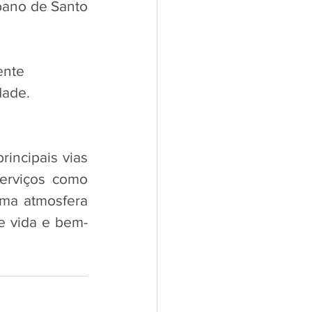
ano de Santo 
ente 
dade.
incipais vias 
rviços como 
ma atmosfera 
de vida e bem-