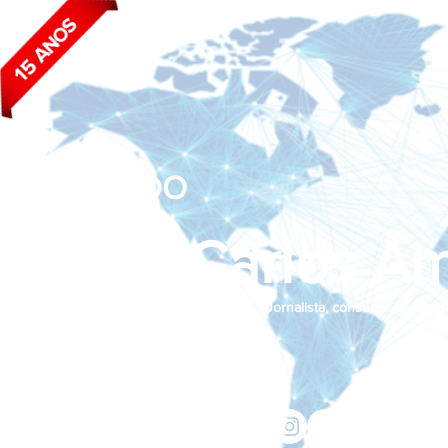
BLOG DO
João Carlos Am
Jornalista, consultor de empr
Siga nas redes sociais:
jcama