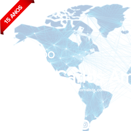
BLOG DO
João Carlos Am
Jornalista, consultor de empr
Siga nas redes sociais:
jcama