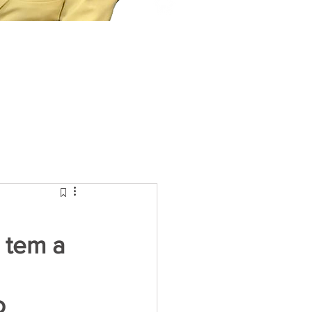
 tem a
o