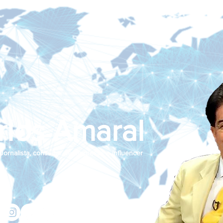
rlos Amaral
Jornalista, consultor de empresas e influencer
jcamaralnews