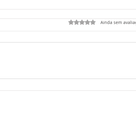
Avaliado com 0 de 5 est
Ainda sem avalia