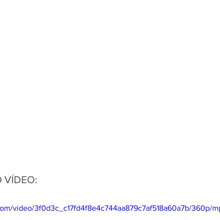
O VÍDEO:
ic.com/video/3f0d3c_c17fd4f8e4c744aa879c7af518a60a7b/360p/m