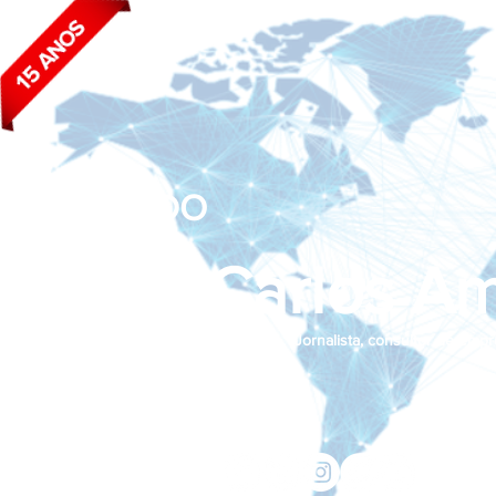
BLOG DO
João Carlos Am
Jornalista, consultor de empr
Siga nas redes sociais:
jcama