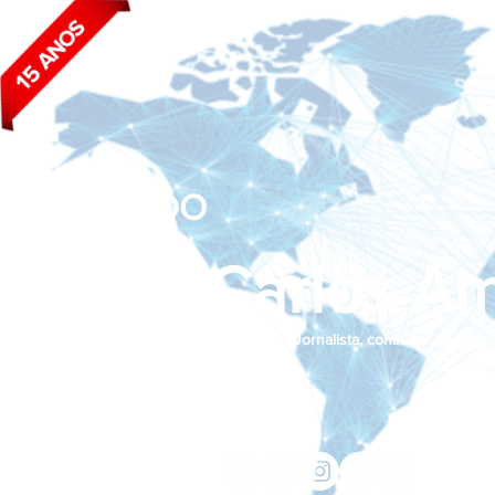
BLOG DO
João Carlos Am
Jornalista, consultor de empr
Siga nas redes sociais:
jcama