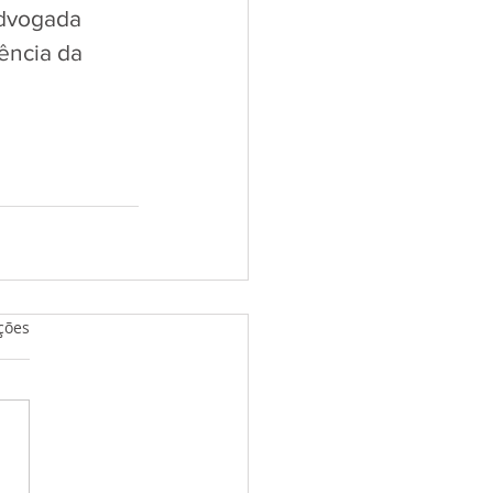
advogada 
ência da 
relas.
ções