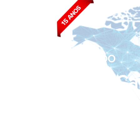
BLOG DO
João Ca
Siga nas redes sociais: