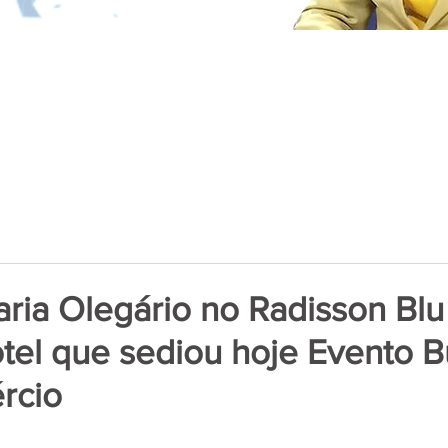
aria Olegário no Radisson Blu
otel que sediou hoje Evento B
rcio
de 5 estrelas.