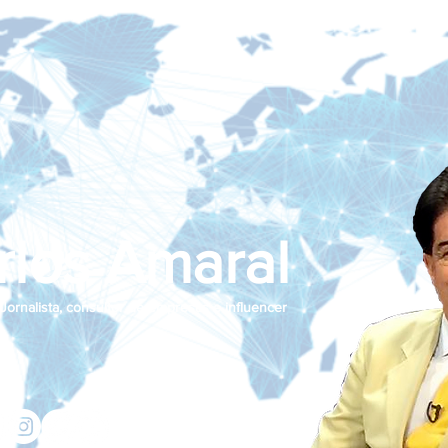
rlos Amaral
Jornalista, consultor de empresas e influencer
jcamaralnews