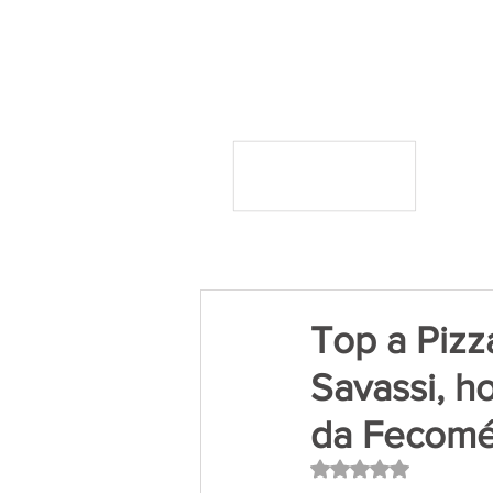
Top a Pizz
Savassi, h
da Fecomé
Avaliado com NaN 