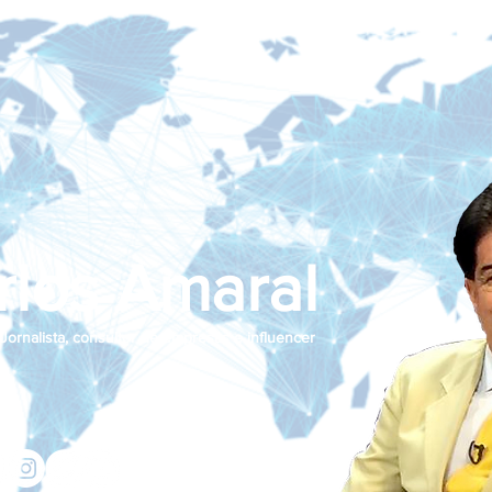
rlos Amaral
Jornalista, consultor de empresas e influencer
jcamaralnews