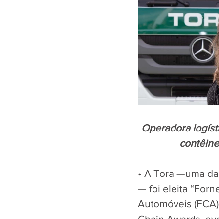
Operadora logísti
contêine
• A Tora —uma das
— foi eleita “Forn
Automóveis (FCA),
Chain Awards, ev