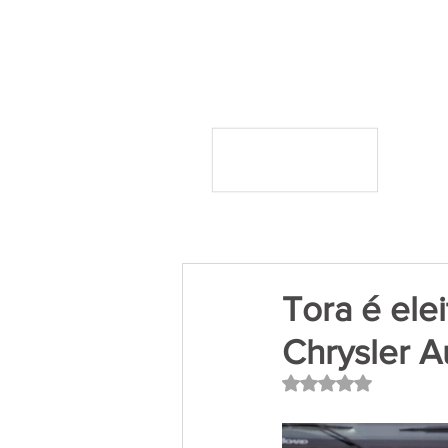
Tora é ele
Chrysler A
Avaliado com NaN 