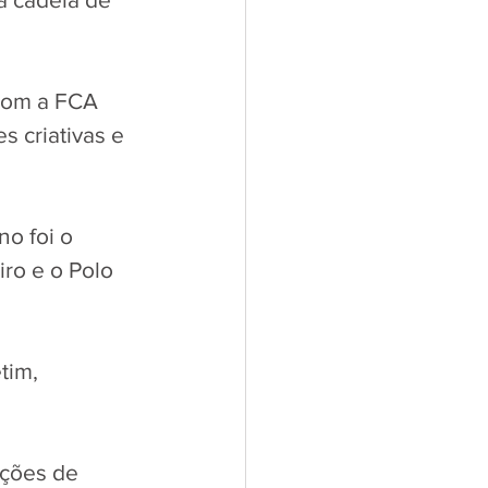
com a FCA 
 criativas e 
o foi o 
ro e o Polo 
tim, 
ações de 