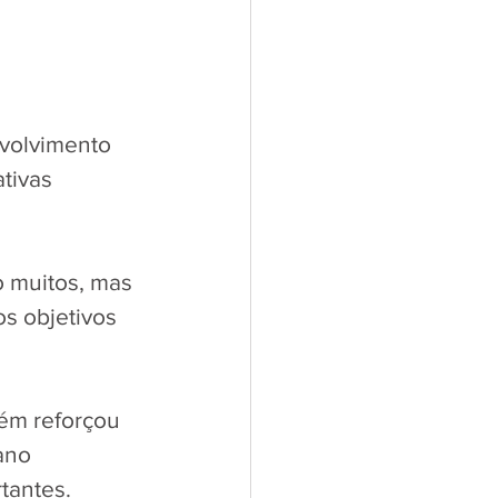
volvimento 
tivas 
 muitos, mas 
s objetivos 
ém reforçou 
ano 
antes. 