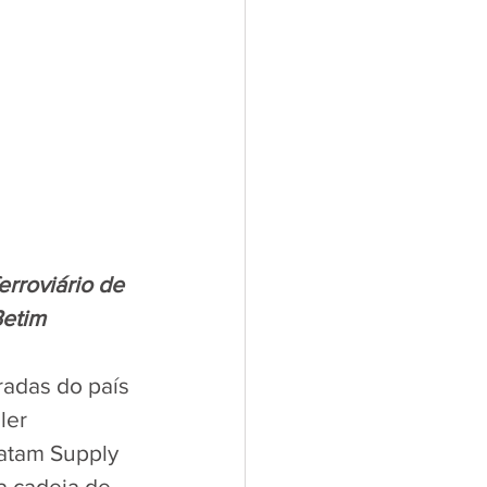
rroviário de 
Betim
radas do país
ler 
Latam Supply 
 cadeia de 