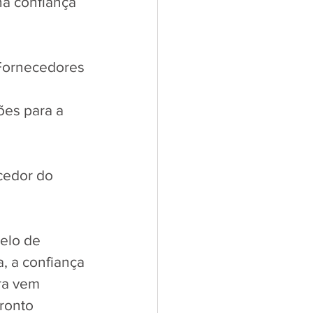
a confiança 
Fornecedores 
ões para a 
cedor do 
elo de 
, a confiança 
ra vem 
ronto 