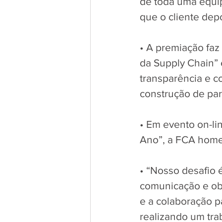
de toda uma equi
que o cliente dep
• A premiação fa
da Supply Chain” 
transparência e c
construção de par
• Em evento on-li
Ano”, a FCA home
• “Nosso desafio 
comunicação e obj
e a colaboração p
realizando um tra