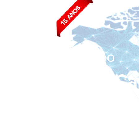
BLOG DO
João Ca
Siga nas redes sociais: