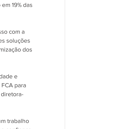
o em 19% das 
sso com a 
es soluções 
imização dos 
idade e 
 FCA para 
diretora-
m trabalho 