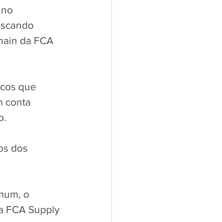
 no 
uscando 
Chain da FCA 
icos que 
 conta 
. 
os dos 
mum, o 
a FCA Supply 