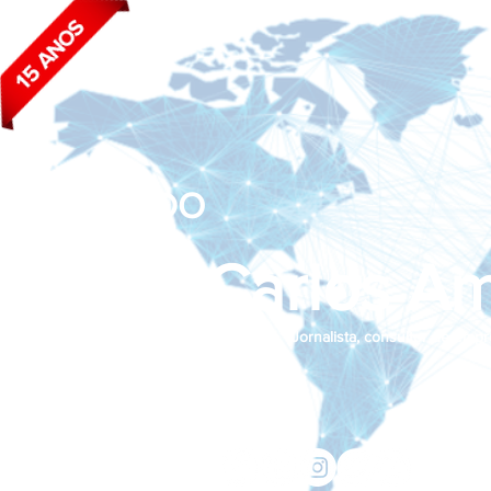
BLOG DO
João Carlos Am
Jornalista, consultor de empr
Siga nas redes sociais:
jcama