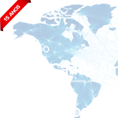
BLOG DO
João Carlos Am
Jornalista, consultor de empr
Siga nas redes sociais:
jcama