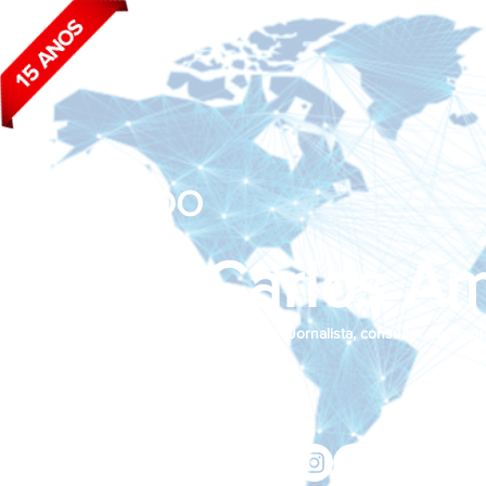
BLOG DO
João Carlos Am
Jornalista, consultor de empr
Siga nas redes sociais:
jcama