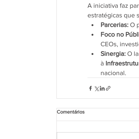
​A iniciativa faz
estratégicas que s
Parcerias:
 O 
Foco no Públ
CEOs, invest
Sinergia:
 O l
à 
Infraestrutu
nacional.
Comentários