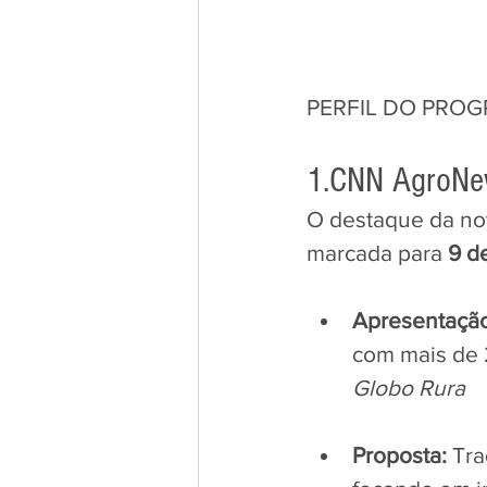
PERFIL DO PRO
1.CNN AgroN
​O destaque da no
marcada para 
9 d
Apresentação
com mais de 
Globo Rura
Proposta:
 Tr