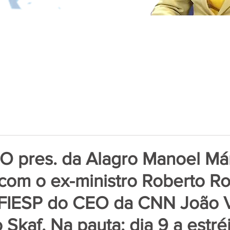
O pres. da Alagro Manoel Má
 com o ex-ministro Roberto R
a FIESP do CEO da CNN João V
 Skaf. Na pauta: dia 9 a estré