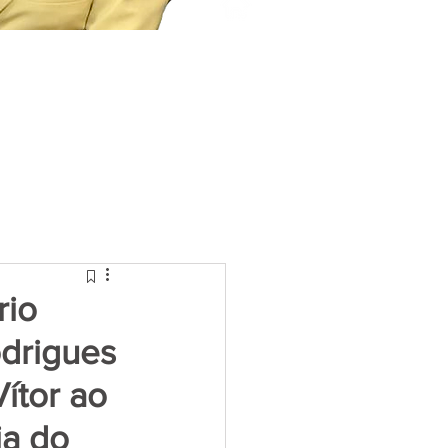
rio
odrigues
ítor ao
ia do