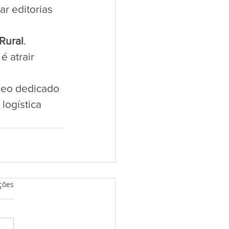
r editorias 
Rural
.
 atrair 
leo dedicado 
logística 
relas.
ções