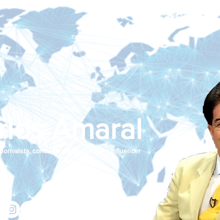
rlos Amaral
Jornalista, consultor de empresas e influencer
jcamaralnews