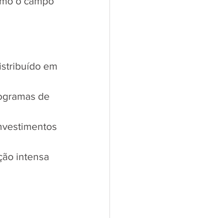
como o campo 
istribuído em 
rogramas de 
nvestimentos 
ção intensa 