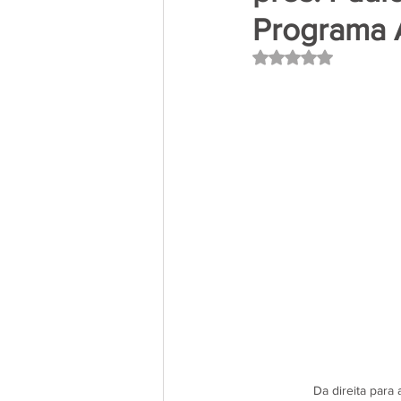
Programa
Avaliado com NaN 
Da direita par