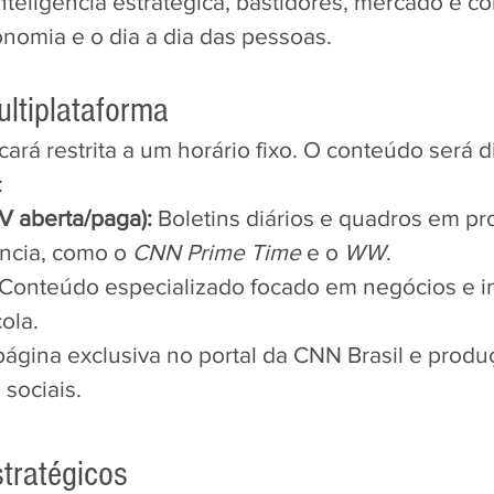
nteligência estratégica, bastidores, mercado e 
nomia e o dia a dia das pessoas.
ultiplataforma
icará restrita a um horário fixo. O conteúdo será d
:
V aberta/paga):
 Boletins diários e quadros em p
ncia, como o 
CNN Prime Time
 e o 
WW
.
 Conteúdo especializado focado em negócios e i
ola.
ágina exclusiva no portal da CNN Brasil e produ
 sociais.
stratégicos