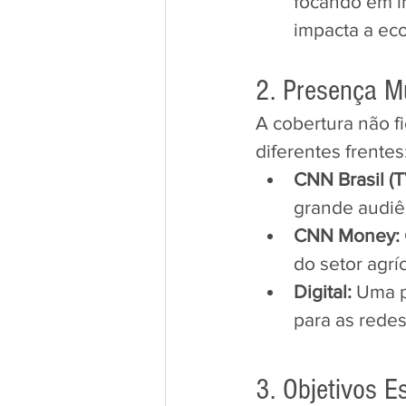
focando em i
impacta a eco
​2. Presença M
​A cobertura não f
diferentes frentes
CNN Brasil (T
grande audiê
CNN Money:
do setor agríc
Digital:
 Uma p
para as redes
3. Objetivos E