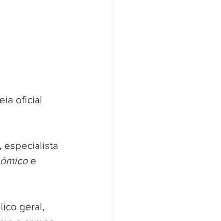
eia oficial 
, especialista 
nômico
 e 
ico geral, 