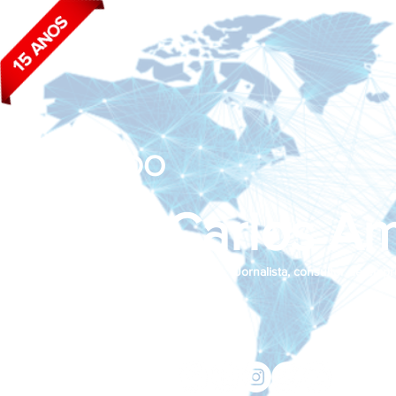
BLOG DO
João Carlos Am
Jornalista, consultor de empr
Siga nas redes sociais:
jcama