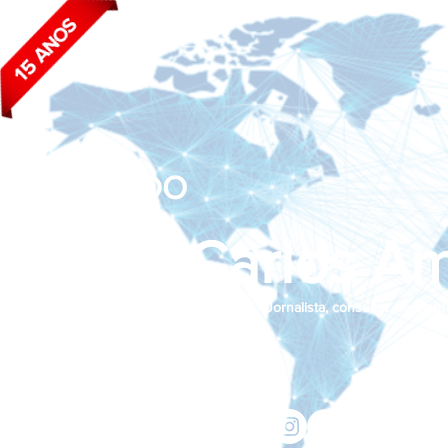
BLOG DO
João Carlos Am
Jornalista, consultor de empr
Siga nas redes sociais:
jcama