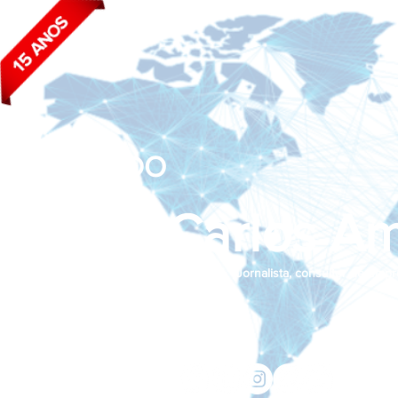
BLOG DO
João Carlos Am
Jornalista, consultor de empr
Siga nas redes sociais:
jcama