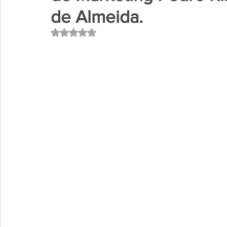
de Almeida.
Avaliado com NaN de 5 estrelas.