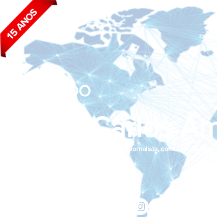
BLOG DO
João Carlos Am
Jornalista, consultor de empr
Siga nas redes sociais:
jcama