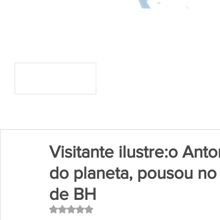
Visitante ilustre:o An
do planeta, pousou no
de BH
Avaliado com NaN de 5 estrelas.