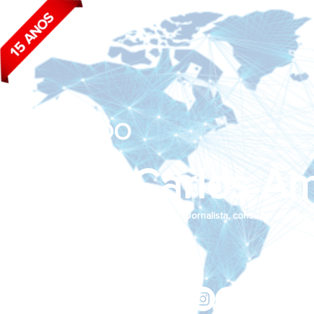
BLOG DO
João Carlos Am
Jornalista, consultor de empr
Siga nas redes sociais:
jcama